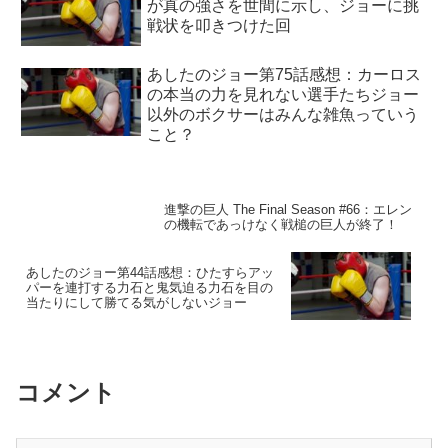
が真の強さを世間に示し、ジョーに挑
戦状を叩きつけた回
あしたのジョー第75話感想：カーロス
の本当の力を見れない選手たちジョー
以外のボクサーはみんな雑魚っていう
こと？
進撃の巨人 The Final Season #66：エレン
の機転であっけなく戦槌の巨人が終了！
あしたのジョー第44話感想：ひたすらアッ
パーを連打する力石と鬼気迫る力石を目の
当たりにして勝てる気がしないジョー
コメント