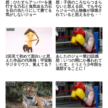
想：ひたすらアッパーを連
想：子供のころならつまら
打する力石と鬼気迫る力石
ないと思える回、でも今な
を目の当たりにして勝てる
らジョーの人物像が深堀さ
気がしないジョー
れていると思えるかも・・
アニメ
アニメ
2回見て初めて面白いと思
あしたのジョー第23話感
えた作品の代表格：宇宙船
想：いつの間にか慕われて
サジタリウス、覚えてる？
いた丈、とうとう少年院を
退院することに！
アニメ
アニメ