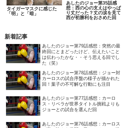
あしたのジョー第35話感
想：西の心の支えはやっぱ
タイガーマスクに感じた
り丈だった？丈の涙を見て
「明」と「暗」
西が初勝利をおさめた回
新着記事
あしたのジョー第79話感想：突然の最
終回にとまどったけど、伝えたいこと
は伝わったかな・・そう思える回でし
た（笑）
あしたのジョー第78話感想：ジョー対
カーロスの試合序盤の様子が描かれた
回！葉子の不可解な行動にも注目
あしたのジョー第77話感想：カーロ
ス・リベラが世界タイトル挑戦よりも
ジョーとの試合を選んだ回
あしたのジョー第76話感想：カーロス