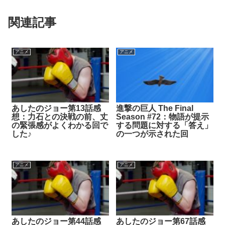
関連記事
アニメ
アニメ
あしたのジョー第13話感
進撃の巨人 The Final
想：力石との決戦の前、丈
Season #72：物語が提示
の緊張感がよくわかる回で
する問題に対する「答え」
した♪
の一つが示された回
アニメ
アニメ
あしたのジョー第44話感
あしたのジョー第67話感