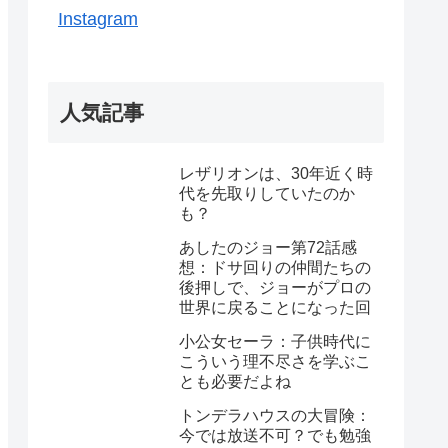
Instagram
人気記事
レザリオンは、30年近く時
代を先取りしていたのか
も？
あしたのジョー第72話感
想：ドサ回りの仲間たちの
後押しで、ジョーがプロの
世界に戻ることになった回
小公女セーラ：子供時代に
こういう理不尽さを学ぶこ
とも必要だよね
トンデラハウスの大冒険：
今では放送不可？でも勉強