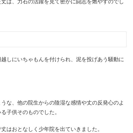
た丈は、力石の活躍を見て密かに闘志を燃やすのでし
）
柵越しにいちゃもんを付けられ、泥を投げあう騒動に
ような、他の院生からの陰湿な感情や丈の反発心のよ
いる子供そのものでした。
で丈はおとなしく少年院を出ていきました。