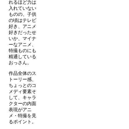
れるほど力は
入れていない
ものの、子供
の頃はテレビ
好き、アニメ
好きだったせ
いか、マイナ
ーなアニメ、
特撮ものにも
精通している
おっさん。
作品全体のス
トーリー感、
ちょっとのコ
メディ要素そ
して、キャラ
クターの内面
表現がアニ
メ・特撮を見
るポイント。