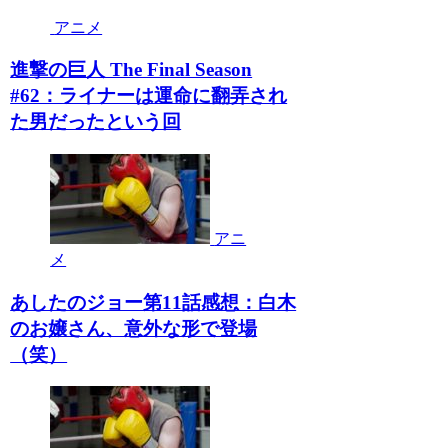
アニメ
進撃の巨人 The Final Season
#62：ライナーは運命に翻弄され
た男だったという回
アニ
メ
あしたのジョー第11話感想：白木
のお嬢さん、意外な形で登場
（笑）