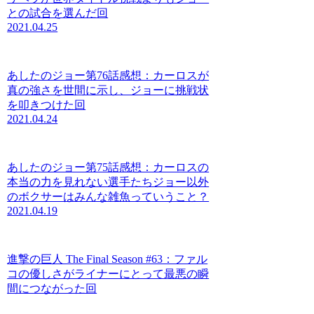
との試合を選んだ回
2021.04.25
あしたのジョー第76話感想：カーロスが
真の強さを世間に示し、ジョーに挑戦状
を叩きつけた回
2021.04.24
あしたのジョー第75話感想：カーロスの
本当の力を見れない選手たちジョー以外
のボクサーはみんな雑魚っていうこと？
2021.04.19
進撃の巨人 The Final Season #63：ファル
コの優しさがライナーにとって最悪の瞬
間につながった回