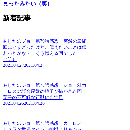
まったみたい（笑）
新着記事
あしたのジョー第79話感想：突然の最終
回にとまどったけど、伝えたいことは伝
わったかな・・そう思える回でした
（笑）
2021.04.27
2021.04.27
あしたのジョー第78話感想：ジョー対カ
ーロスの試合序盤の様子が描かれた回！
葉子の不可解な行動にも注目
2021.04.26
2021.04.26
あしたのジョー第77話感想：カーロス・
リベラが世界タイトル挑戦よりもジョー