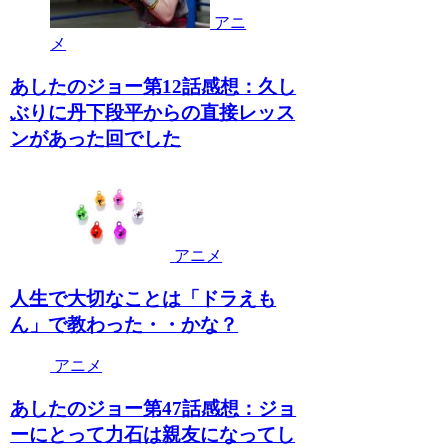
アニ
メ
あしたのジョー第12話感想：久し
ぶりに丹下段平からの直接レッス
ンがあった回でした
アニメ
人生で大切なことは「ドラえも
ん」で教わった・・かな？
アニメ
あしたのジョー第47話感想：ジョ
ーにとって力石は親友になってし