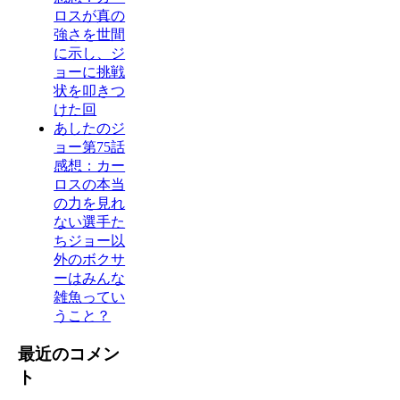
ロスが真の
強さを世間
に示し、ジ
ョーに挑戦
状を叩きつ
けた回
あしたのジ
ョー第75話
感想：カー
ロスの本当
の力を見れ
ない選手た
ちジョー以
外のボクサ
ーはみんな
雑魚ってい
うこと？
最近のコメン
ト