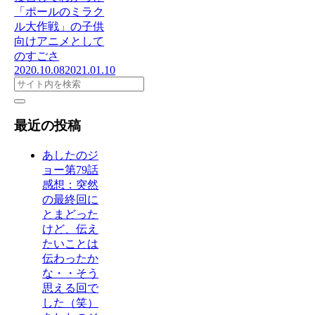
「ポールのミラク
ル大作戦」の子供
向けアニメとして
のすごさ
2020.10.08
2021.01.10
最近の投稿
あしたのジ
ョー第79話
感想：突然
の最終回に
とまどった
けど、伝え
たいことは
伝わったか
な・・そう
思える回で
した（笑）