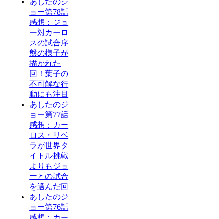
あしたのジ
ョー第78話
感想：ジョ
ー対カーロ
スの試合序
盤の様子が
描かれた
回！葉子の
不可解な行
動にも注目
あしたのジ
ョー第77話
感想：カー
ロス・リベ
ラが世界タ
イトル挑戦
よりもジョ
ーとの試合
を選んだ回
あしたのジ
ョー第76話
感想：カー