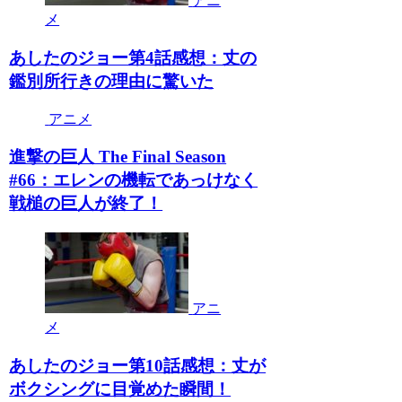
アニ
メ
あしたのジョー第4話感想：丈の
鑑別所行きの理由に驚いた
アニメ
進撃の巨人 The Final Season
#66：エレンの機転であっけなく
戦槌の巨人が終了！
アニ
メ
あしたのジョー第10話感想：丈が
ボクシングに目覚めた瞬間！